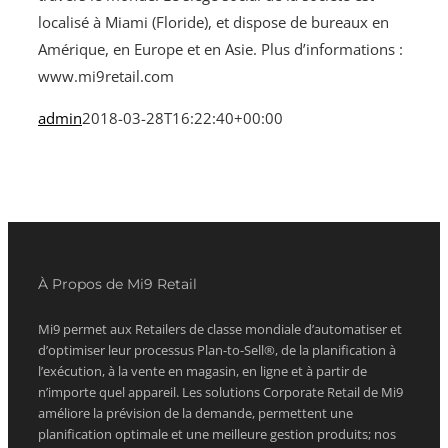
localisé à Miami (Floride), et dispose de bureaux en
Amérique, en Europe et en Asie. Plus d’informations :
www.mi9retail.com
admin
2018-03-28T16:22:40+00:00
À Propos de Mi9 Retail
Mi9 permet aux Retailers de classe mondiale d’automatiser et
d’optimiser leur processus Plan-to-Sell®, de la planification à
l’exécution, à la vente en magasin, en ligne et à partir de
n’importe quel appareil. Les solutions Corporate Retail de Mi9
améliore la prévision de la demande, permettent une
planification optimale et une meilleure gestion produits; nos