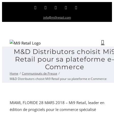
Skip
Facebook
Twitter
LinkedIn
Instagram
YouTube
to
info@mi9retail.com
content
M&D Distributors choisit Mi
Retail pour sa plateforme e
Commerce
Home
Communiqués de Presse
M&D Distributors choisit Mi9 Retail pour sa plateforme e-Commerce
MIAMI, FLORIDE 28 MARS 2018 – Mi9 Retail, leader en
édition de progiciels pour le commerce spécialisé