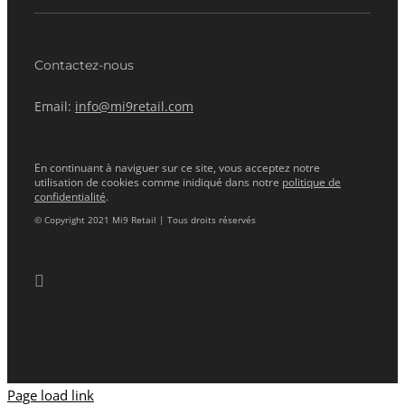
Contactez-nous
Email:
info@mi9retail.com
En continuant à naviguer sur ce site, vous acceptez notre
utilisation de cookies comme inidiqué dans notre
politique de
confidentialité
.
© Copyright 2021 Mi9 Retail | Tous droits réservés
Page load link