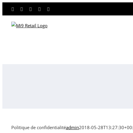
Skip
Facebook
Twitter
LinkedIn
Instagram
YouTube
to
content
Politique de confidentialité
admin
2018-05-28T13:27:30+00