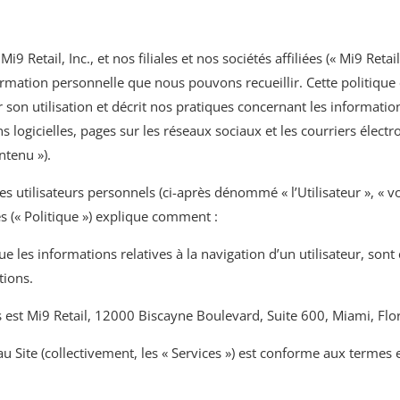
Retail, Inc., et nos filiales et nos sociétés affiliées (« Mi9 Retail
rmation personnelle que nous pouvons recueillir. Cette politique
 utilisation et décrit nos pratiques concernant les informations r
ons logicielles, pages sur les réseaux sociaux et les courriers élec
ntenu »).
es utilisateurs personnels (ci-après dénommé « l’Utilisateur », « vo
es (« Politique ») explique comment :
 les informations relatives à la navigation d’un utilisateur, sont col
tions.
 est Mi9 Retail, 12000 Biscayne Boulevard, Suite 600, Miami, Flo
s au Site (collectivement, les « Services ») est conforme aux termes 