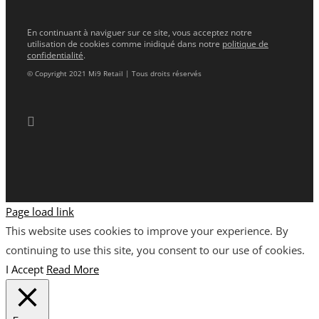
En continuant à naviguer sur ce site, vous acceptez notre
utilisation de cookies comme inidiqué dans notre
politique de
confidentialité
.
© Copyright 2021 Mi9 Retail | Tous droits réservés
Page load link
This website uses cookies to improve your experience. By
continuing to use this site, you consent to our use of cookies.
I Accept
Read More